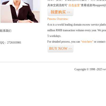
具体交易流程可
“点击这里”
查看或咨询support@
我要购买
>>
Process Overview:
4.cn is a world leading domain escrow service plat
million RMB transaction volume every year. We promi
联系我们
5 workdays.
For detailed process, you can
“visit here”
or contact
QQ：2726103981
BUY NOW
>>
Copyright © 1998 -2025 ww