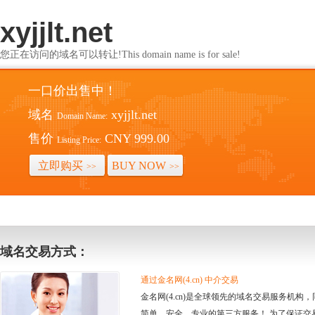
xyjjlt.net
您正在访问的域名可以转让!This domain name is for sale!
一口价出售中！
域名
xyjjlt.net
Domain Name:
售价
CNY 999.00
Listing Price:
立即购买
BUY NOW
>>
>>
域名交易方式：
通过金名网(4.cn) 中介交易
金名网(4.cn)是全球领先的域名交易服务机
简单、安全、专业的第三方服务！ 为了保证交